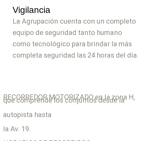
Vigilancia
La Agrupación cuenta con un completo
equipo de seguridad tanto humano
como tecnológico para brindar la más
completa seguridad las 24 horas del día.
RECORREDOR MOTORIZADO
en la zona H,
que comprende los conjuntos desde la
autopista hasta
la Av. 19.