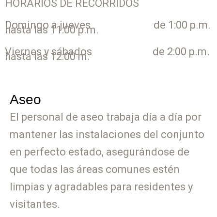
HORARIOS DE RECORRIDOS
Domingo a jueves de 1:00 p.m.
hasta las 11:00 p.m.
Viernes y sábados de 2:00 p.m.
hasta las 12:00 m.
Aseo
El personal de aseo trabaja día a día por
mantener las instalaciones del conjunto
en perfecto estado, asegurándose de
que todas las áreas comunes estén
limpias y agradables para residentes y
visitantes.